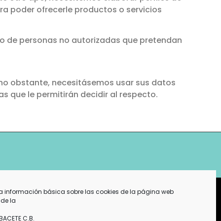
ara poder ofrecerle productos o servicios
to de personas no autorizadas que pretendan
i, no obstante, necesitásemos usar sus datos
s que le permitirán decidir al respecto.
a información básica sobre las cookies de la página web
de la
Sobre nosotros
BACETE C.B.