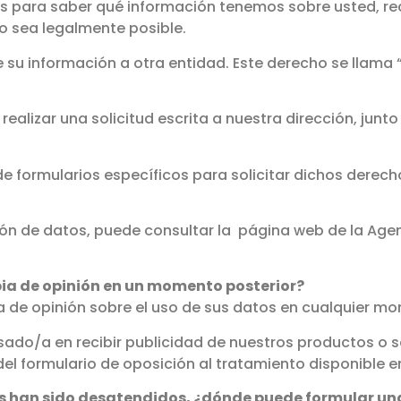
 para saber qué información tenemos sobre usted, recti
llo sea legalmente posible.
e su información a otra entidad. Este derecho se llama 
realizar una solicitud escrita a nuestra dirección, jun
de formularios específicos para solicitar dichos derec
ón de datos, puede consultar la página web de la Age
bia de opinión en un momento posterior?
a de opinión sobre el uso de sus datos en cualquier m
esado/a en recibir publicidad de nuestros productos o s
el formulario de oposición al tratamiento disponible en
os han sido desatendidos, ¿dónde puede formular u