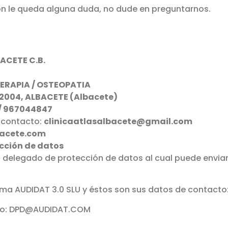
ción le queda alguna duda, no dude en preguntarnos.
ACETE C.B.
TERAPIA / OSTEOPATIA
 02004, ALBACETE (Albacete)
/ 967044847
e contacto:
clinicaatlasalbacete@gmail.com
bacete.com
cción de datos
delegado de protección de datos al cual puede enviar
ma AUDIDAT 3.0 SLU y éstos son sus datos de contacto
acto: DPD@AUDIDAT.COM