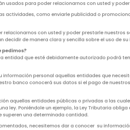
án usados para poder relacionarnos con usted y poder p
s actividades, como enviarle publicidad o promocion
 relacionarnos con usted y poder prestarle nuestros se
rán decidir de manera clara y sencilla sobre el uso de s
le pedimos?
tra entidad que esté debidamente autorizado podrá ten
u información personal aquellas entidades que neces
uestro banco conocerá sus datos si el pago de nuestros 
ón aquellas entidades públicas o privadas a las cuale
 ley. Poniéndole un ejemplo, la Ley Tributaria obliga a
e superen una determinada cantidad.
comentados, necesitemos dar a conocer su información 